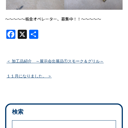
～～～～～板金オペレーター、募集中！！～～～～～
Facebook
X
共
有
加工品紹介 ～展示会出展品①スモーク＆グリル～
１１月になりました。
検索