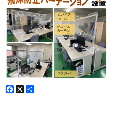
Facebook
X
共
有